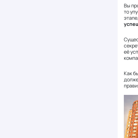
Вы пр
то уп
этапе
успе
Сущес
секре
её ус
компа
Как б
долже
прави