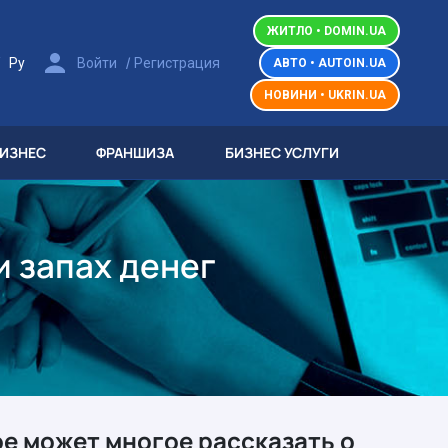
ЖИТЛО • DOMIN.UA
/
/
Ру
Войти
Регистрация
АВТО • AUTOIN.UA
НОВИНИ • UKRIN.UA
БИЗНЕС
ФРАНШИЗА
БИЗНЕС УСЛУГИ
и запах денег
е может многое рассказать о