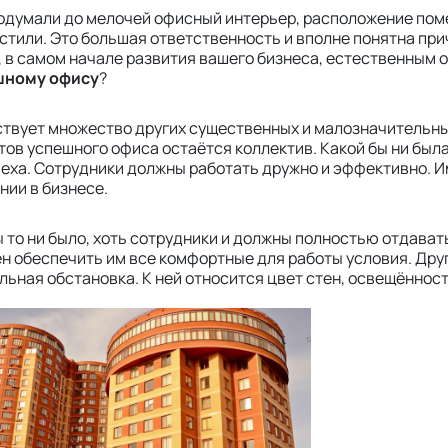
одумали до мелочей офисный интерьер, расположение помещ
устили. Это большая ответственность и вполне понятна пр
, в самом начале развития вашего бизнеса, естественным 
шному офису
?
твует множество других существенных и малозначительных
тов успешного офиса остаётся коллектив. Какой бы ни была
пеха. Сотрудники должны работать дружно и эффективно. И
нии в бизнесе.
ы то ни было, хоть сотрудники и должны полностью отдават
н обеспечить им все комфортные для работы условия. Дру
льная обстановка. К ней относится цвет стен, освещённост