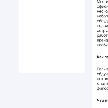
Многи
офисн
неско
небол
обсуд
недви
сотру
работ
аренд
необх
Как п
Если 
обдум
его п
многи
филос
Что 