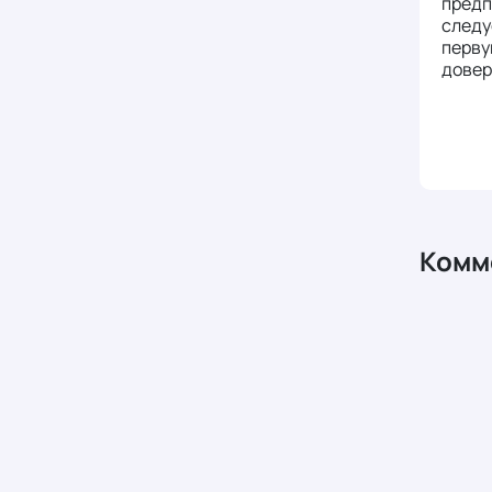
предп
следу
перву
довер
Комм