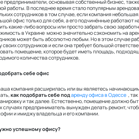
е предприниматели, основывая собственный бизнес, такж
ой работы. В последнее время стало популярным арендова
льких сотрудников в том случае, если компания небольша
ьшой офис только для себя, а его подчинённые работают на
ить какие-либо вопросы или просто забрать свою заработ
жимость в Украине можно значительно сэкономить на аре
дников может быть абсолютно любым. Но в этом случае ра
у своих сотрудников и если она требует большой ответстве
овать помещение, которое будет иметь площадь, подходя
одимого количества сотрудников.
одобрать себе офис
ваша компания расширилась или вы являетесь начинающи
ать,
как подобрать себе под
аренду офиса в Одессе
, так
ланировку и так далее. Естественно, помещение должно бы
х случаях предприниматель вынужден делать ремонт, что
офии и имиджу владельца и его компании.
нужно успешному офису?