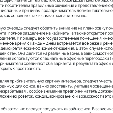
о офис является тем местом, которое может многое расска
ти посетителям правильные ощущения и представление о 
численным причинам предприниматель должен тщательно
и, как основные, так и самые незначительные.
вую очередь следует обратить внимание на планировку по
нта: полное разделение на кабинеты, а также открытое про
одителя. К примеру, все государственные помещения имеют
менное время с каждым днём встречается всё реже и реже
 демократические офисные отношения. В этом случае исп
ей стен. Она делится на различные зоны, в зависимости о
ления используются специальные офисные перегородки (м
риниматели соединяют оба варианта, в результате офисы с
открытых пространств.
вляя приблизительную картину интерьера, следует учесть
одимую для офиса, важно расставить, учитывая освещение
 разрабатывая , особое внимание предприниматель должен 
ложению розеток, кондиционированию и возможности это с
 обязательно следует продумать дизайн офиса. В зависим