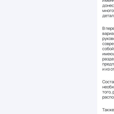
Именн
донес
много
детал
В пер
вариа
руков
совре
собой
имеющ
разде
предп
и из 
Соста
необх
того,
распо
Также