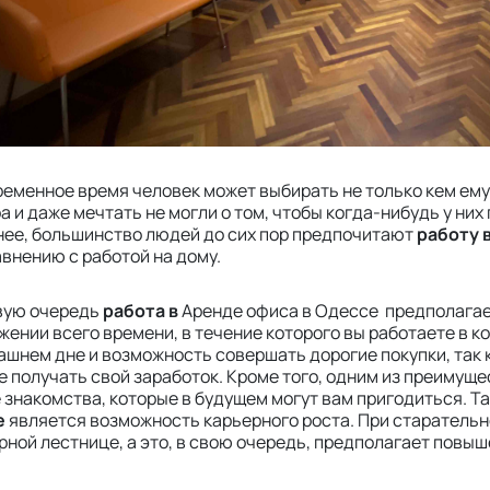
ременное время человек может выбирать не только кем ему 
а и даже мечтать не могли о том, чтобы когда-нибудь у ни
нее, большинство людей до сих пор предпочитают
работу 
авнению с работой на дому.
вую очередь
работа в
Аренде офиса в Одессе предполагае
жении всего времени, в течение которого вы работаете в к
ашнем дне и возможность совершать дорогие покупки, так к
е получать свой заработок. Кроме того, одним из преимущес
 знакомства, которые в будущем могут вам пригодиться. 
е
является возможность карьерного роста. При старательн
рной лестнице, а это, в свою очередь, предполагает повы