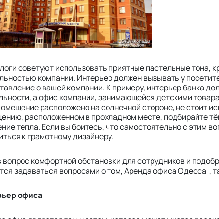
логи советуют использовать приятные пастельные тона, кр
льностью компании. Интерьер должен вызывать у посетите
тавление о вашей компании. К примеру, интерьер банка до
льности, а офис компании, занимающейся детскими товарам
помещение расположено на солнечной стороне, не стоит исп
ению, расположенном в прохладном месте, подбирайте тёп
ние тепла. Если вы боитесь, что самостоятельно с этим в
иться к грамотному дизайнеру.
 вопрос комфортной обстановки для сотрудников и подобр
тся задаваться вопросами о том, Аренда офиса Одесса , так 
рьер офиса