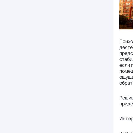
Психо
деяте
предс
стаби
если 
помещ
ощуще
обрат
Решив
придё
Инте