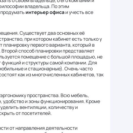
зать о своем владельце, о его компании и
философии владельца. По этим
 продумать
интерьер офиса
и учесть все
мещения. Существует два основных её
странство, при котором кабинет есть только у
 планировку первого варианта, который в
. Второй способ планировки представляет
ользуется помещение с большой площадью, не
т функций и структуры самой компании. Для
обильные и стационарные). Очень часто
остоят как из многочисленных кабинетов, так
 эргономику пространства. Всю мебель,
, удобство и зоны функционирования. Кроме
уделить вентиляции, количеству и
крыть от посетителей.
ости от направления деятельности