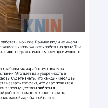
работать, но и где. Раньше люди не имели
х появилась возможность работы на дому. Тем
в офисе
, ведь она имеет массу преимуществ
т стабильную заработную плату на
омпании. Это даёт вам уверенность в
ак вы будете знать, что каждый месяц вы
тв назвать тот факт, что у вас появятся
Также преимуществом
работы в
ой работе вы сможете подняться по
шение вашей заработной платы.