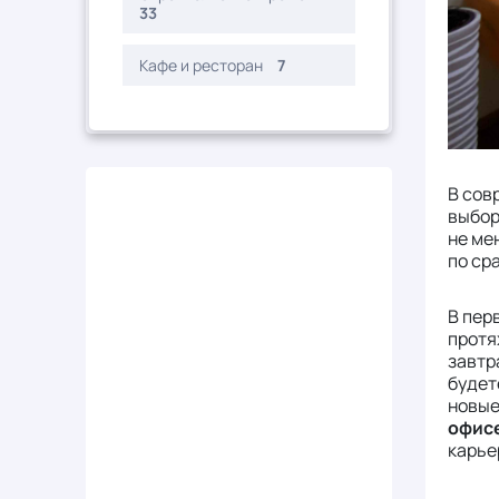
33
Кафе и ресторан
7
В сов
выбор
не ме
по ср
В пер
протя
завтр
будет
новые
офис
карье