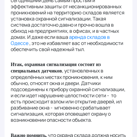
сегодняшний день самым простым и
эффективным защиты от несанкционированных
проникновений на территорию складов является
установка охранной сигнализации. Такая
система достаточно давно и прочно вошла в
обиход на предприятиях, в офисах, и в частных
домах. И даже если ваша
аренда складов в
Одессе
, это не избавляет вас от необходимости
обеспечить свой надежный тыл.
Итак, охранная сигнализация состоит из
, установленных в
специальных датчиков
определённых местах проникновения, к ним
обычно, относят окна и двери. Датчики
подсоединены к прибору охранной сигнализации,
и если идет нарушение целостности сети - то
есть происходит взлом или открытие дверей, ил
разбивание окна - мгновенно срабатывает
сигнализация, которая оповещает охрану о
возникновении опасности объекта.
что охрана склада должна носить
Важно помнить,