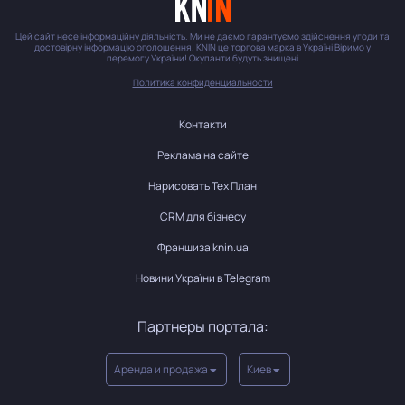
Цей сайт несе інформаційну діяльність. Ми не даємо гарантуємо здійснення угоди та
достовірну інформацію оголошення. KNIN це торгова марка в Україні Віримо у
перемогу України! Окупанти будуть знищені
Политика конфиденциальности
Контакти
Реклама на сайте
Нарисовать Тех План
CRM для бізнесу
Франшиза knin.ua
Новини України в Telegram
Партнеры портала:
Аренда и продажа
Киев