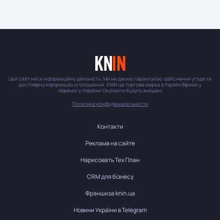
Цей сайт несе інформаційну діяльність. Ми не даємо гарантуємо здійснення угоди та
достовірну інформацію оголошення. KNIN це торгова марка в Україні Віримо у
перемогу України! Окупанти будуть знищені
Политика конфиденциальности
Контакти
Реклама на сайте
Нарисовать Тех План
CRM для бізнесу
Франшиза knin.ua
Новини України в Telegram