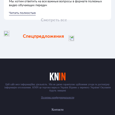
Мы хотим ответить на все важные вопросы в формате полезных
видео обучающих передач
Читать полностью
Смотреть все
Спецпредложения
Цей сайт несе інформаційну діяльність. Ми не даємо гарантуємо здійснення угоди та достовірну
інформацію оголошення. KNIN це торгова марка в Україні Віримо у перемогу України! Окупанти
будуть знищені
Политика конфиденциальности
Контакти