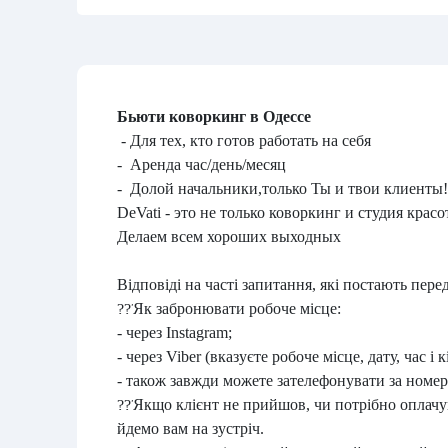
Бьюти коворкинг в Одессе
- Для тех, кто готов работать на себя
- Аренда час/день/месяц
- Долой начальники,только Ты и твои клиенты!
DeVati - это не только коворкинг и студия крас
Делаем всем хороших выходных
Відповіді на часті запитання, які постають пер
Як забронювати робоче місце:
- через Instagram;
- через Viber (вказуєте робоче місце, дату, час і 
- також завжди можете зателефонувати за номе
Якщо клієнт не прийшов, чи потрібно оплачув
йдемо вам на зустріч.