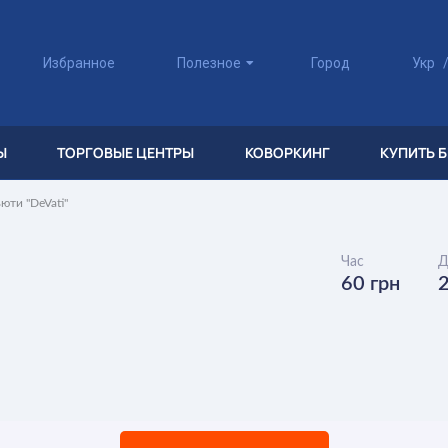
Избранное
Полезное
Город
Укр
Ы
ТОРГОВЫЕ ЦЕНТРЫ
КОВОРКИНГ
КУПИТЬ 
юти "DeVati"
Час
Д
60 грн