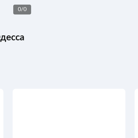
0
/
0
десса