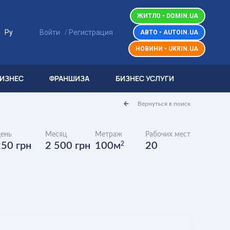
ЖИТЛО • DOMIN.UA
/
/
Ру
Войти
Регистрация
АВТО • AUTOIN.UA
НОВИНИ • UKRIN.UA
БИЗНЕС
ФРАНШИЗА
БИЗНЕС УСЛУГИ
Вернуться в поиск
ень
Месяц
Метраж
Рабочих мест
250 грн
2 500 грн
100м
2
20