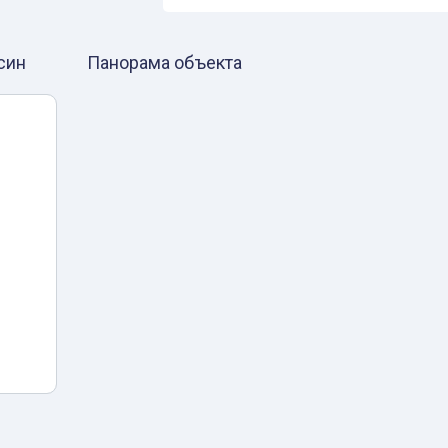
син
Панорама объекта