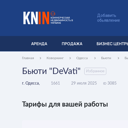
UA
Добавить
КОММЕРЧЕСКАЯ
обьявление
НЕДВИЖИМОСТЬ В
УКРАИНЕ
АРЕНДА
ПРОДАЖА
БИЗНЕС ЦЕНТР
Главная
Коворкинг
Одесса
Бьюти
Бь
Бьюти "DeVati"
Избранное
г. Одесса,
1661
29 июля 2025
3085
ID
Тарифы для вашей работы