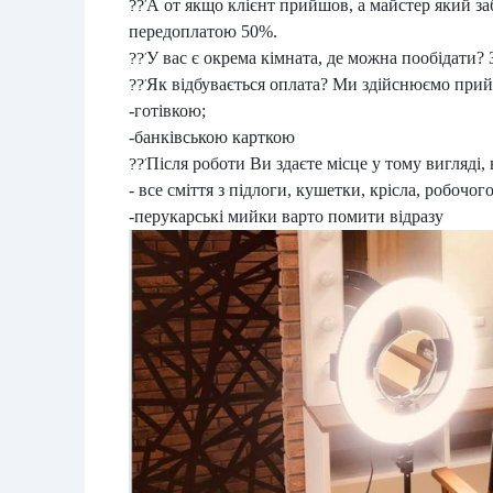
А от якщо клієнт прийшов, а майстер який за
передоплатою 50%.
У вас є окрема кімната, де можна пообідати? 
Як відбувається оплата? Ми здійснюємо прий
-готівкою;
-банківською карткою
Після роботи Ви здаєте місце у тому вигляді, 
- все сміття з підлоги, кушетки, крісла, робочог
-перукарські мийки варто помити відразу