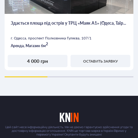
Здається площа під острів у ТРЦ «Маяк А1» (Одеса, Таїр...
г. Одесса, проспект Полковника Гуляєва, 107/1
2
Аренда, Магазин 6м
4 000 грн
ОСТАВИТЬ ЗАЯВКУ
Цей сайт несе інформаційну діяльність. Ми не даємо гарантуємо здійснення угоди та
достовірну інформацію оголошення. KNIN це торгова марка в Україні Віримо у
перемогу України! Окупанти будуть знищені