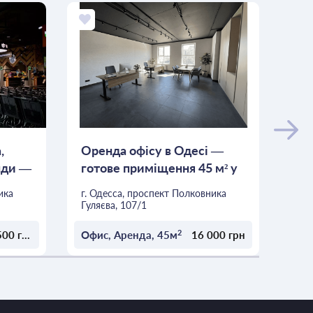
,
Оренда офісу в Одесі —
Ор
енди —
готове приміщення 45 м² у
м² 
БЦ «А»...
ика
г. Одесса, проспект Полковника
г. 
Гуляєва, 107/1
Гуля
2
35 500 грн
Офис, Аренда, 45м
16 000 грн
Офи
ОСТАВИТЬ ЗАЯВКУ