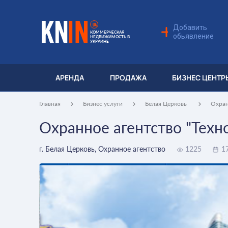
UA
Добавить
КОММЕРЧЕСКАЯ
обьявление
НЕДВИЖИМОСТЬ В
УКРАИНЕ
АРЕНДА
ПРОДАЖА
БИЗНЕС ЦЕНТР
Главная
Бизнес услуги
Белая Церковь
Охран
Охранное агентство "Техн
г. Белая Церковь, Охранное агентство
1225
17