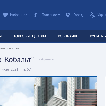
Избранное
Полезное
Город
Укр
Ы
ТОРГОВЫЕ ЦЕНТРЫ
КОВОРКИНГ
КУПИТЬ 
ное агентство
о-Кобальт"
Избранное
 июня 2021
57
ID