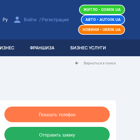
ЖИТЛО • DOMIN.UA
/
/
Ру
Войти
Регистрация
АВТО • AUTOIN.UA
НОВИНИ • UKRIN.UA
БИЗНЕС
ФРАНШИЗА
БИЗНЕС УСЛУГИ
Вернуться в поиск
Показать телефон
Отправить заявку