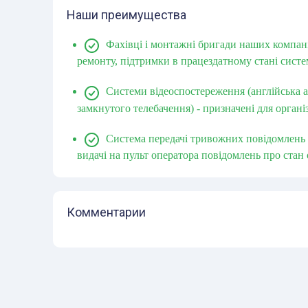
Наши преимущества
Фахівці і монтажні бригади наших компан
ремонту, підтримки в працездатному стані систе
Системи відеоспостереження (англійська аб
замкнутого телебачення) - призначені для органі
Система передачі тривожних повідомлень
видачі на пульт оператора повідомлень про стан 
Комментарии