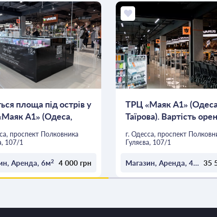
ься площа під острів у
ТРЦ «Маяк А1» (Одеса
«Маяк А1» (Одеса,
Таїрова). Вартість ор
15 $...
сса, проспект Полковника
г. Одесса, проспект Полковн
а, 107/1
Гуляєва, 107/1
2
2
ин, Аренда, 6м
4 000 грн
Магазин, Аренда, 40м
ОСТАВИТЬ ЗАЯВКУ
ОСТАВИТЬ ЗАЯВКУ