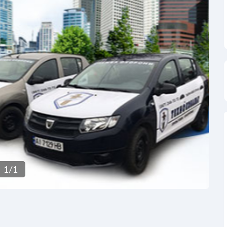
1
/
1