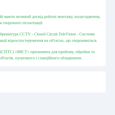
ій мають великий досвід роботи монтажу, налагодження,
м охоронної сигналізації
ревіатура CCTV - Closed Circuit TeleVision - Системи
зації відеоспостереження на об'єктах, що охороняються.
 (СПТС) «МІСТ» призначена для прийому, обробки та
об'єктів, пультового і станційного обладнання.