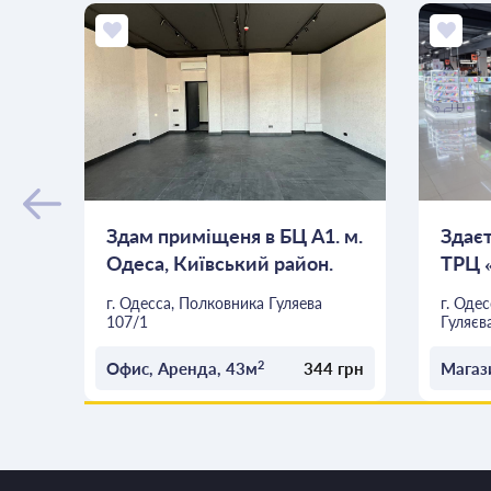
Здам приміщеня в БЦ А1. м.
Здаєт
Одеса, Київський район.
ТРЦ 
Таїр...
г. Одесса, Полковника Гуляева
г. Оде
107/1
Гуляєв
2
Офис, Аренда, 43м
344 грн
Магаз
ОСТАВИТЬ ЗАЯВКУ