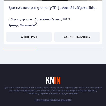
Здається площа під острів у ТРЦ «Маяк А1» (Одеса, Таїр...
г. Одесса, проспект Полковника Гуляєва, 107/1
2
Аренда, Магазин 6м
4 000 грн
ОСТАВИТЬ ЗАЯВКУ
Цей сайт несе інформаційну діяльність. Ми не даємо гарантуємо здійснення угоди та
достовірну інформацію оголошення. KNIN це торгова марка в Україні Віримо у
перемогу України! Окупанти будуть знищені
Политика конфиденциальности