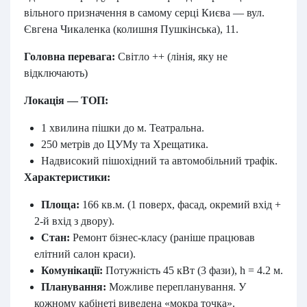
вільного призначення в самому серці Києва — вул.
Євгена Чикаленка (колишня Пушкінська), 11.
Головна перевага:
Світло ++ (лінія, яку не
відключають)
Локація — ТОП:
1 хвилина пішки до м. Театральна.
250 метрів до ЦУМу та Хрещатика.
Надвисокий пішохідний та автомобільний трафік.
Характеристики:
Площа:
166 кв.м. (1 поверх, фасад, окремий вхід +
2-й вхід з двору).
Стан:
Ремонт бізнес-класу (раніше працював
елітний салон краси).
Комунікації:
Потужність 45 кВт (3 фази), h = 4.2 м.
Планування:
Можливе перепланування. У
кожному кабінеті виведена «мокра точка».