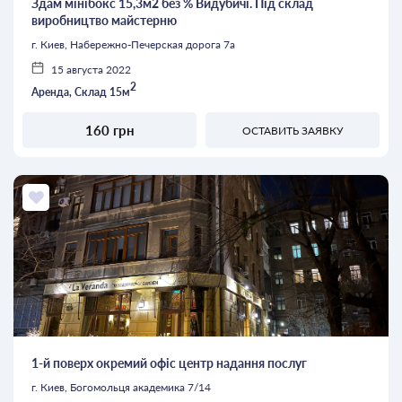
Здам мінібокс 15,3м2 без % Видубичі. Під склад
виробництво майстерню
г. Киев, Набережно-Печерская дорога 7а
15 августа 2022
2
Аренда, Склад 15м
160 грн
ОСТАВИТЬ ЗАЯВКУ
1-й поверх окремий офіс центр надання послуг
г. Киев, Богомольця академика 7/14