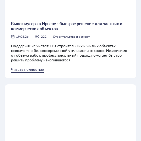
Вывоз мусора в Ирпене - быстрое решение для частных и
коммерческих объектов
19.06.26
222
Строительство и ремонт
Поддержание чистоты на строительных и жилых объектах
невозможно без своевременной утилизации отходов. Независимо
от объема работ, профессиональный подход помогает быстро
решить проблему накопившегося
Читать полностью