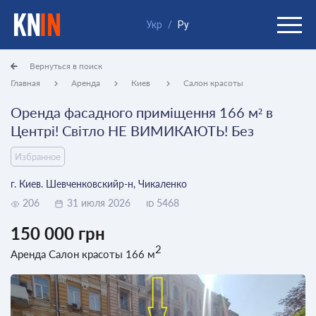
Укр
/
Ру
Вернуться в поиск
Главная
Аренда
Киев
Салон красоты
Оренда фасадного приміщення 166 м² в
Центрі! Світло НЕ ВИМИКАЮТЬ! Без
Избранное
г. Киев. Шевченковскийр-н, Чикаленко
206
31 июля 2026
5468
ID
150 000 грн
2
Аренда Салон красоты 166 м