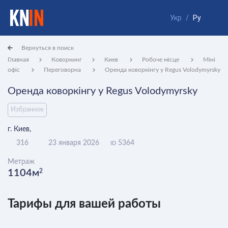
Укр
/
Ру
Вернуться в поиск
Главная
Коворкинг
Киев
Робоче місце
Міні
офіс
Переговорна
Оренда коворкінгу у Regus Volodymyrsky
Оренда коворкінгу у Regus Volodymyrsky
Избранное
г. Киев,
316
23 января 2026
5364
ID
Метраж
1104м
2
Тарифы для вашей работы