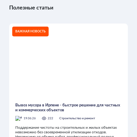
Полезные статьи
ВАЖНАЯ НОВОСТЬ
Вывоз мусора в Ирпене - быстрое решение для частных
и коммерческих объектов
19.06.26
222
Строительство и ремонт
Поддержание чистоты на строительных и жилых объектах
невозможно без своевременной утилизации отходов.
Независимо от объема работ, профессиональный подход