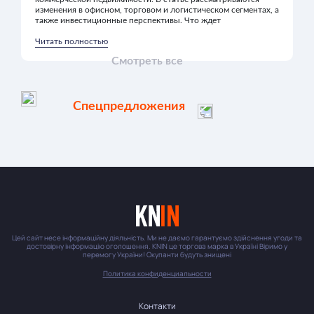
изменения в офисном, торговом и логистическом сегментах, а
также инвестиционные перспективы. Что ждет
Читать полностью
Смотреть все
Спецпредложения
Цей сайт несе інформаційну діяльність. Ми не даємо гарантуємо здійснення угоди та
достовірну інформацію оголошення. KNIN це торгова марка в Україні Віримо у
перемогу України! Окупанти будуть знищені
Политика конфиденциальности
Контакти