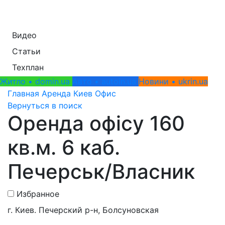
Видео
Статьи
Техплан
Житло • domin.ua
Авто • autoin.ua
Новини • ukrin.ua
Главная
Аренда
Киев
Офис
Вернуться в поиск
Оренда офісу 160
кв.м. 6 каб.
Печерськ/Власник
Избранное
г. Киев. Печерский р-н, Болсуновская