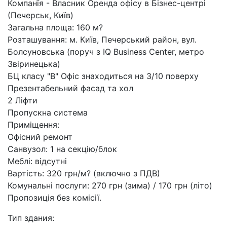
Компанїя - Власник Оренда офісу в Бізнес-центрі
(Печерськ, Київ)
Загальна площа: 160 м?
Розташування: м. Київ, Печерський район, вул.
Болсуновська (поруч з IQ Business Center, метро
Звіринецька)
БЦ класу "В" Офіс знаходиться на 3/10 поверху
Презентабельний фасад та хол
2 Ліфти
Пропускна система
Приміщення:
Офісний ремонт
Санвузол: 1 на секцію/блок
Меблі: відсутні
Вартість: 320 грн/м? (включно з ПДВ)
Комунальні послуги: 270 грн (зима) / 170 грн (літо)
Пропозиція без комісії.
Тип здания: