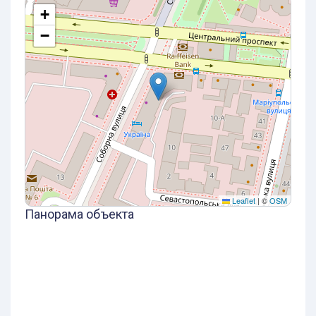
+
−
Leaflet
|
©
OSM
Панорама объекта