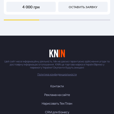
4 000 грн
ОСТАВИТЬ ЗАЯВКУ
Цей сайт несе інформаційну діяльність. Ми не даємо гарантуємо здійснення угоди та
достовірну інформацію оголошення. KNIN це торгова марка в Україні Віримо у
перемогу України! Окупанти будуть знищені
Политика конфиденциальности
Контакти
Реклама на сайте
Нарисовать Тех План
CRM для бізнесу