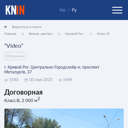
Укр
/
Ру
Вернуться в поиск
Главная
Бизнес центры
Кривой Рог
Класс B
"Video"
Избранное
г. Кривой Рог. Центрально-Городскойр-н, проспект
Металургів, 37
1540
03 мая 2023
1449
ID
Договорная
2
Класс:B, 2 000 м