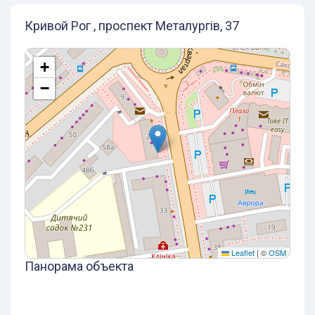
Кривой Рог , проспект Металургів, 37
+
−
Leaflet
|
©
OSM
Панорама объекта