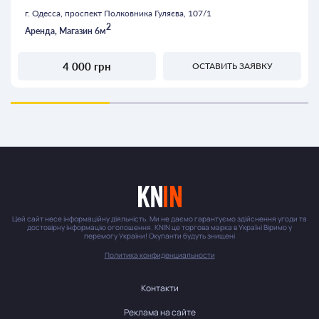
г. Одесса, проспект Полковника Гуляєва, 107/1
2
Аренда, Магазин 6м
4 000 грн
ОСТАВИТЬ ЗАЯВКУ
Цей сайт несе інформаційну діяльність. Ми не даємо гарантуємо здійснення угоди та
достовірну інформацію оголошення. KNIN це торгова марка в Україні Віримо у
перемогу України! Окупанти будуть знищені
Политика конфиденциальности
Контакти
Реклама на сайте