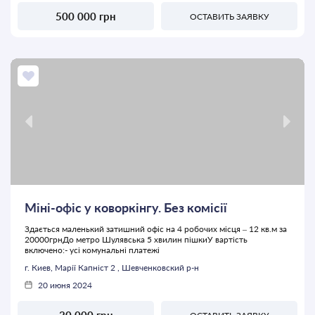
500 000 грн
ОСТАВИТЬ ЗАЯВКУ
Міні-офіс у коворкінгу. Без комісії
Здається маленький затишний офіс на 4 робочих місця – 12 кв.м за
20000грнДо метро Шулявська 5 хвилин пішкиУ вартість
включено:- усі комунальні платежі
г. Киев, Марії Капніст 2 , Шевченковский р-н
20 июня 2024