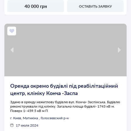
40 000 грн
ОСТАВИТЬ ЗАЯВКУ
Оренда окремо будівлі під реабілітаційний
центр, клініку Конча -Заспа
Здамо в оренду нежитлову будівлю вул. Конча- Заспінська. Будівлю
реконструювали під клініку. Загальна площа будівлі- 1743 кВ м.
Поверх 1- 459.5 кВ м П
г. Киев, Матикіна , Голосеевский р-н
17 июля 2024