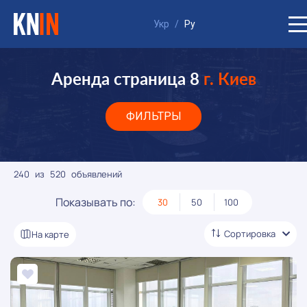
Укр
/
Ру
Аренда страница 8
г. Киев
ФИЛЬТРЫ
240
из
520
объявлений
Показывать по:
30
50
100
Сортировка
На карте