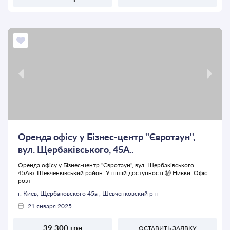
Оренда офісу у Бізнес-центр ''Євротаун'',
вул. Щербаківського, 45А..
Оренда офісу у Бізнес-центр ''Євротаун'', вул. Щербаківського,
45Аю. Шевченківський район. У пішій доступності Ⓜ️ Нивки. Офіс
розт
г. Киев, Щербаковского 45а , Шевченковский р-н
21 января 2025
39 300 грн
ОСТАВИТЬ ЗАЯВКУ