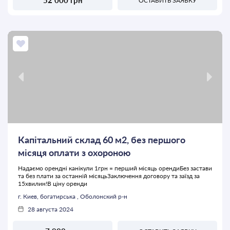
52 000 грн
ОСТАВИТЬ ЗАЯВКУ
Капітальний склад 60 м2, без першого
місяця оплати з охороною
Надаємо орендні канікули 1грн = перший місяць орендиБез застави
та без плати за останній місяцьЗаключення договору та заїзд за
15хвилин!В ціну оренди
г. Киев, богатирська , Оболонский р-н
28 августа 2024