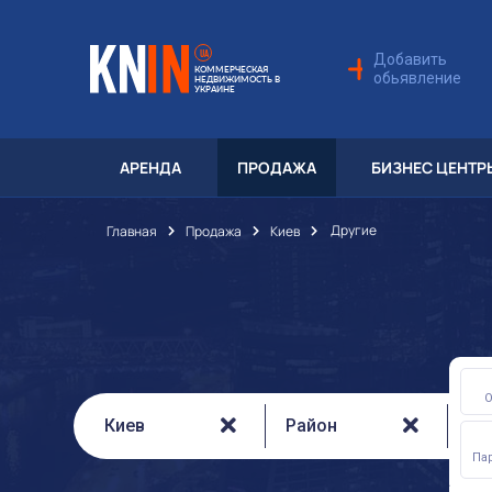
UA
Добавить
КОММЕРЧЕСКАЯ
обьявление
НЕДВИЖИМОСТЬ В
УКРАИНЕ
АРЕНДА
ПРОДАЖА
БИЗНЕС ЦЕНТР
Другие
Главная
Продажа
Киев
Киев
Район
Па