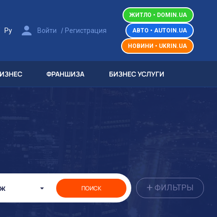
ЖИТЛО • DOMIN.UA
/
/
Ру
Войти
Регистрация
АВТО • AUTOIN.UA
НОВИНИ • UKRIN.UA
БИЗНЕС
ФРАНШИЗА
БИЗНЕС УСЛУГИ
+
ФИЛЬТРЫ
аж
ПОИСК