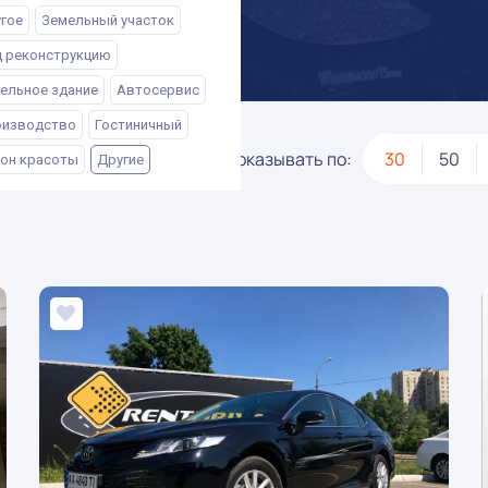
гое
Земельный участок
 реконструкцию
ельное здание
Автосервис
изводство
Гостиничный
Показывать по:
30
50
он красоты
Другие