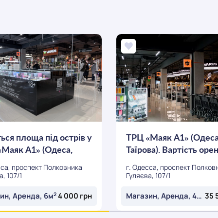
ься площа під острів у
ТРЦ «Маяк А1» (Одеса
«Маяк А1» (Одеса,
Таїрова). Вартість ор
15 $...
сса, проспект Полковника
г. Одесса, проспект Полков
, 107/1
Гуляєва, 107/1
2
2
ин, Аренда, 6м
4 000 грн
Магазин, Аренда, 40м
ОСТАВИТЬ ЗАЯВКУ
ОСТАВИТЬ ЗАЯВКУ