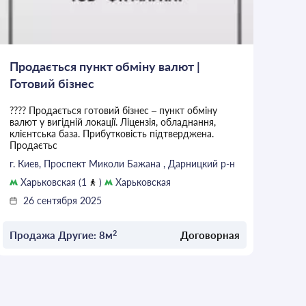
Продається пункт обміну валют |
Готовий бізнес
???? Продається готовий бізнес – пункт обміну
валют у вигідній локації. Ліцензія, обладнання,
клієнтська база. Прибутковість підтверджена.
Продаєтьс
г. Киев, Проспект Миколи Бажана , Дарницкий р-н
Харьковская (1
)
Харьковская
26 сентября 2025
2
Продажа Другие: 8м
Договорная
ОСТАВИТЬ ЗАЯВКУ