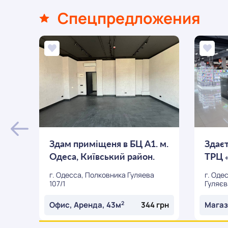
Спецпредложения
Здам приміщеня в БЦ А1. м.
Здаєт
Одеса, Київський район.
ТРЦ 
Таїр...
г. Одесса, Полковника Гуляева
г. Оде
107/1
Гуляєва
2
Офис, Аренда, 43м
344 грн
Магаз
ОСТАВИТЬ ЗАЯВКУ