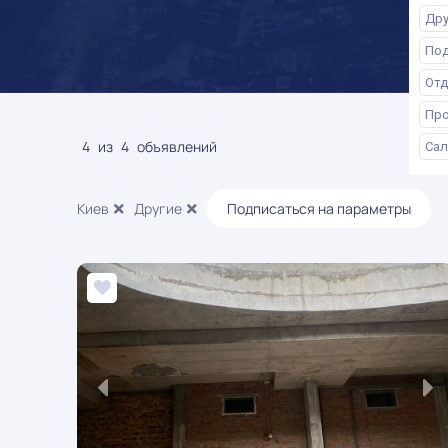
Дру
Под
Отд
Про
4
из
4
объявлений
Сал
Киев
Другие
Подписаться на параметры