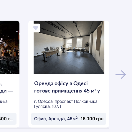
,
Оренда офісу в Одесі —
Ор
енди —
готове приміщення 45 м² у
м² 
БЦ «А»...
ника
г. Одесса, проспект Полковника
г. 
Гуляєва, 107/1
Гуля
2
35 500 грн
Офис, Аренда, 45м
16 000 грн
Офи
ОСТАВИТЬ ЗАЯВКУ